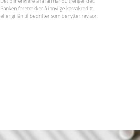
Det blir enklere å få lån når du trenger det.
Banken foretrekker å innvilge kassakreditt
eller gi lån til bedrifter som benytter revisor.