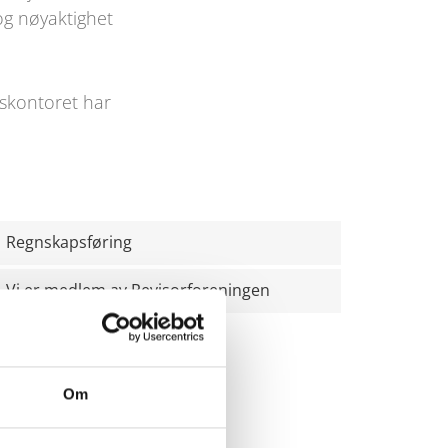
og nøyaktighet
gskontoret har
Regnskapsføring
Vi er medlem av Revisorforeningen
vi gjør.
Om