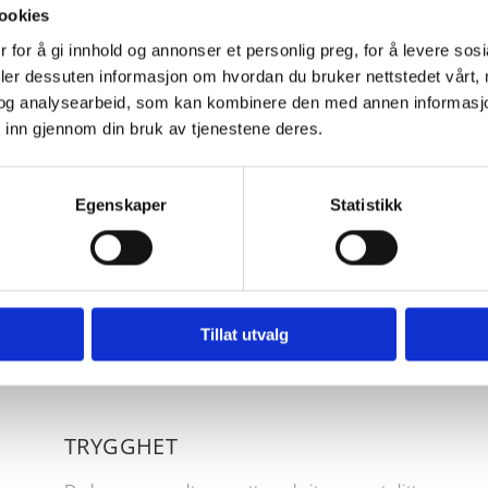
ookies
 for å gi innhold og annonser et personlig preg, for å levere sos
deler dessuten informasjon om hvordan du bruker nettstedet vårt,
og analysearbeid, som kan kombinere den med annen informasjon d
 inn gjennom din bruk av tjenestene deres.
Egenskaper
Statistikk
FORDELER
hjelper virksomheter med å holde sin økonomi på det r
Tillat utvalg
TRYGGHET