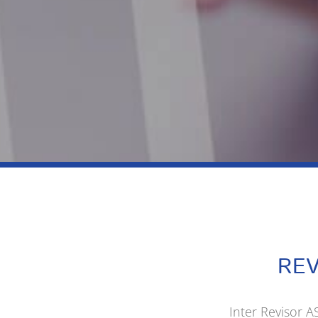
REV
Inter Revisor A