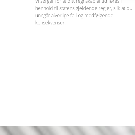
Vi sørger for at ditt regnskap alltid føres i
henhold til statens gjeldende regler, slik at du
unngår alvorlige feil og medfølgende
konsekvenser.