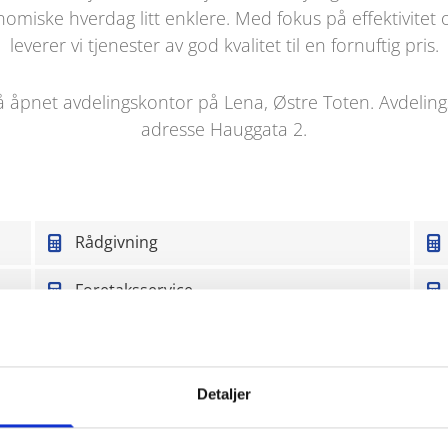
nomiske hverdag litt enklere. Med fokus på effektivitet 
leverer vi tjenester av god kvalitet til en fornuftig pris.
å åpnet avdelingskontor på Lena, Østre Toten. Avdelin
adresse Hauggata 2.
Rådgivning
Foretaksservice
evisor har utført revisortjenester i over 30 år. Vi kan det 
Detaljer