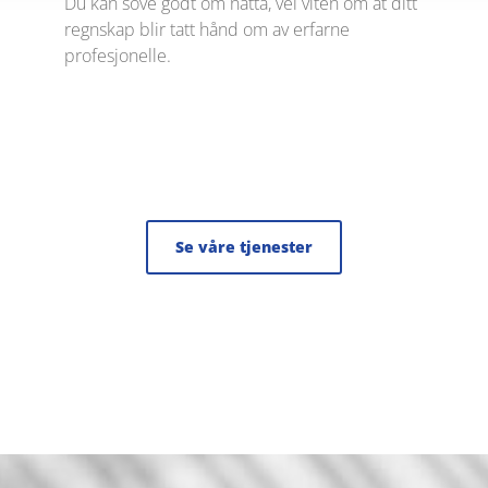
Du kan sove godt om natta, vel viten om at ditt
regnskap blir tatt hånd om av erfarne
profesjonelle.
Se våre tjenester