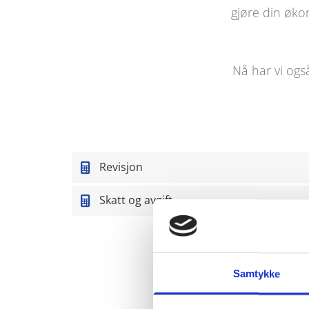
gjøre din øko
Nå har vi ogs
Revisjon
Skatt og avgift
Inter R
Samtykke