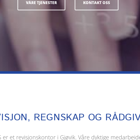
VÅRE TJENESTER
KONTAKT OSS
ISJON, REGNSKAP OG RÅDGI
S er et revisjonskontor i Gjøvik. Våre dyktige medarbeid