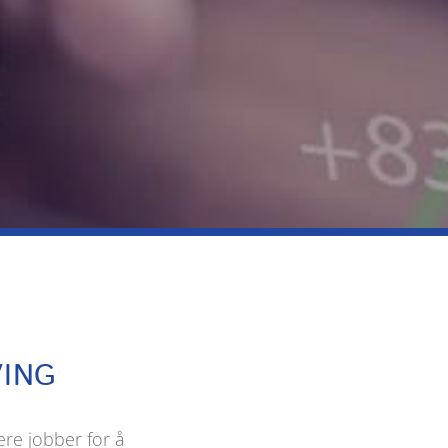
VING
ere jobber for å