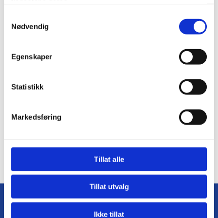
tjenestene deres.
Samtykkevalg
Nødvendig
Egenskaper
Statistikk
Markedsføring
Tillat alle
Tillat utvalg
Ikke tillat