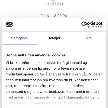
2850 Lena
Tlf:
61 18 90 90
E-post:
POST@INTERREVISOR.NO
Navn*
Samtykke
Detaljer
Om
Denne nettsiden anvender cookies
E-post*
Vi bruker informasjonskapsler for å gi innhold og
annonser et personlig preg, for å levere sosiale
mediefunksjoner og for å analysere trafikken vår. Vi deler
dessuten informasjon om hvordan du bruker nettstedet
Telefon*
vårt, med partnerne våre innen sosiale medier,
annonsering og analysearbeid, som kan kombinere den
med annen informasjon du har gjort tilgjengelig for dem,
eller som de har samlet inn gjennom din bruk av
Melding