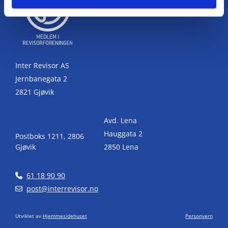
Inter Revisor AS
Jernbanegata 2
2821 Gjøvik
Avd. Lena
Hauggata 2
Postboks 1211, 2806
Gjøvik
2850 Lena
61 18 90 90

post@interrevisor.no

Utviklet av
Hjemmesidehuset
Personvern